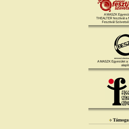
A MASZK Egyesül
THEALTER fesztivál a
Fesztivál Szövetség
A MASZK Egyesület a
alapít
Támoga