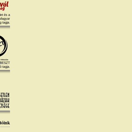
et és a
 Magyar
 tagja.
 BESZT
ó tagja.
tóink