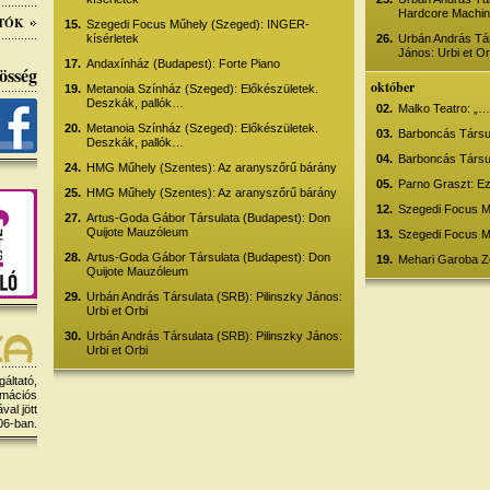
Hardcore Machi
TÓK
15.
Szegedi Focus Műhely (Szeged): INGER-
kísérletek
26.
Urbán András Tár
János: Urbi et Or
17.
Andaxínház (Budapest): Forte Piano
össég
október
19.
Metanoia Színház (Szeged): Előkészületek.
Deszkák, pallók…
02.
Malko Teatro: „
20.
Metanoia Színház (Szeged): Előkészületek.
03.
Barboncás Társul
Deszkák, pallók…
04.
Barboncás Társul
24.
HMG Műhely (Szentes): Az aranyszőrű bárány
05.
Parno Graszt: Ez
25.
HMG Műhely (Szentes): Az aranyszőrű bárány
12.
Szegedi Focus M
27.
Artus-Goda Gábor Társulata (Budapest): Don
Quijote Mauzóleum
13.
Szegedi Focus M
28.
Artus-Goda Gábor Társulata (Budapest): Don
19.
Mehari Garoba Z
Quijote Mauzóleum
29.
Urbán András Társulata (SRB): Pilinszky János:
Urbi et Orbi
30.
Urbán András Társulata (SRB): Pilinszky János:
Urbi et Orbi
gáltató,
rmációs
al jött
06-ban.