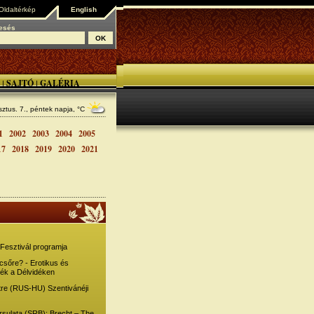
Oldaltérkép
English
esés
SAJTÓ
GALÉRIA
|
|
ztus. 7., péntek
napja, °C
1
2002
2003
2004
2005
17
2018
2019
2020
2021
Fesztivál programja
csőre? - Erotikus és
k a Délvidéken
re (RUS-HU) Szentivánéji
sulata (SRB): Brecht – The