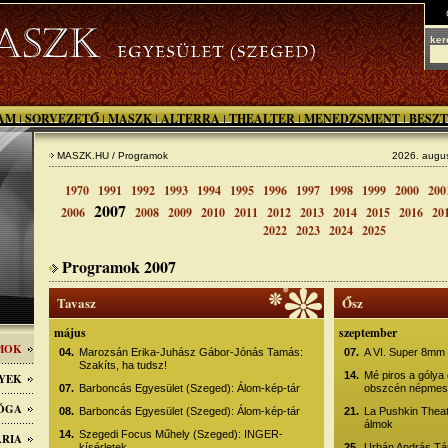
ker
AM
SORVEZETŐ
MASZK
ALTERRA
THEALTER
MENEDZSMENT
BESZT
|
|
|
|
|
|
MASZK.HU / Programok
2026. augus
1970
1991
1992
1993
1994
1995
1996
1997
1998
1999
2000
200
2007
2006
2008
2009
2010
2011
2012
2013
2014
2015
2016
20
2022
2023
2024
2025
Programok 2007
Tavasz
Ősz
május
szeptember
MOK
04.
Marozsán Erika-Juhász Gábor-Jónás Tamás:
07.
A VI. Super 8mm 
Szakíts, ha tudsz!
14.
Mé piros a gólya 
YEK
07.
Barboncás Egyesület (Szeged): Álom-kép-tár
obszcén népmesé
GÓGA
08.
Barboncás Egyesület (Szeged): Álom-kép-tár
21.
La Pushkin Theat
álmok
14.
Szegedi Focus Műhely (Szeged): INGER-
ÁRIA
kísérletek
25.
Urbán András Tár