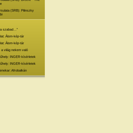
ne
sulata (SRB): Pilinszky
bi
…a szabad…”
at: Álom-kép-tár
at: Álom-kép-tár
 a világ nekem való
űhely: INGER-kísérletek
űhely: INGER-kísérletek
enekar: Afrobalkán