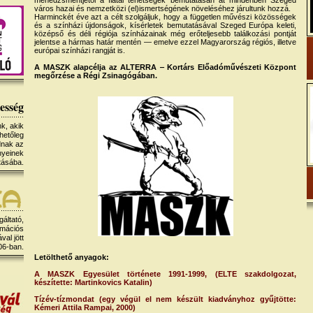
menedzsmentjétől a fiatal tehetségek bemutatásán át mindenben Szeged
város hazai és nemzetközi (el)ismertségének növeléséhez járultunk hozzá.
Harminckét éve azt a célt szolgáljuk, hogy a független művészi közösségek
és a színházi újdonságok, kísérletek bemutatásával Szeged Európa keleti,
középső és déli régiója színházainak még erőteljesebb találkozási pontját
jelentse a hármas határ mentén — emelve ezzel Magyarország régiós, illetve
európai színházi rangját is.
A MASZK alapcélja az ALTERRA ‒ Kortárs Előadóművészeti Központ
megőrzése a Régi Zsinagógában.
esség
k, akik
hetőleg
dnak az
nyeinek
tásába.
gáltató,
rmációs
al jött
06-ban.
Letölthető anyagok:
A MASZK Egyesület története 1991-1999, (ELTE szakdolgozat,
készítette: Martinkovics Katalin)
Tízév-tízmondat (egy végül el nem készült kiadványhoz gyűjtötte:
Kémeri Attila Rampai, 2000)