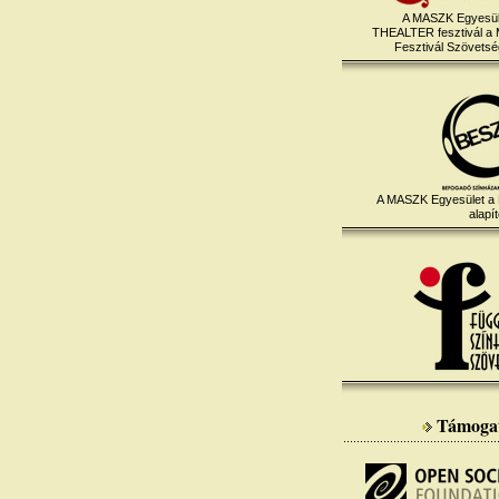
A MASZK Egyesül
THEALTER fesztivál a
Fesztivál Szövetség
A MASZK Egyesület a
alapít
Támoga