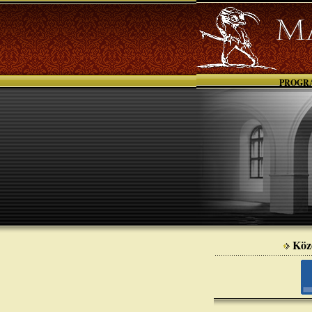
PROGR
Köz