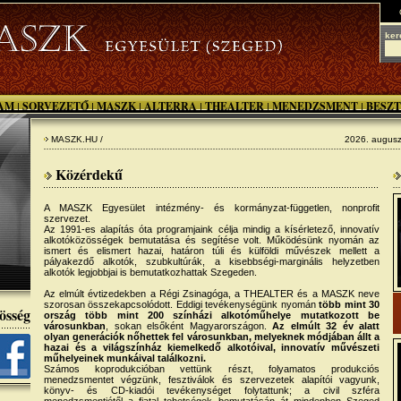
ker
AM
SORVEZETŐ
MASZK
ALTERRA
THEALTER
MENEDZSMENT
BESZT
|
|
|
|
|
|
MASZK.HU /
2026. augusz
Közérdekű
A MASZK Egyesület intézmény- és kormányzat-független, nonprofit
szervezet.
Az 1991-es alapítás óta programjaink célja mindig a kísérletező, innovatív
alkotóközösségek bemutatása és segítése volt. Működésünk nyomán az
ismert és elismert hazai, határon túli és külföldi művészek mellett a
pályakezdő alkotók, szubkultúrák, a kisebbségi-marginális helyzetben
alkotók legjobbjai is bemutatkozhattak Szegeden.
Az elmúlt évtizedekben a Régi Zsinagóga, a THEALTER és a MASZK neve
szorosan összekapcsolódott. Eddigi tevékenységünk nyomán
több mint 30
össég
ország több mint 200 színházi alkotóműhelye mutatkozott be
városunkban
, sokan elsőként Magyarországon.
Az elmúlt 32 év alatt
olyan generációk nőhettek fel városunkban, melyeknek módjában állt a
hazai és a világszínház kiemelkedő alkotóival, innovatív művészeti
műhelyeinek munkáival találkozni.
Számos koprodukcióban vettünk részt, folyamatos produkciós
menedzsmentet végzünk, fesztiválok és szervezetek alapítói vagyunk,
könyv- és CD-kiadói tevékenységet folytattunk; a civil szféra