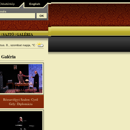
Oldaltérkép
English
esés
SAJTÓ
GALÉRIA
|
|
tus. 8., szombat
napja, °C
Galéria
Rózsavölgyi Szalon: Cyril
Gely: Diplomácia