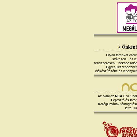
Önként
Olyan társakat várun
szívesen – és le
rendszeresen – bekapcsoló
Egyesület rendezvé
előkészítésébe és lebonyolí
Az oldal az
NCA
Civil Szol
Fejlesztő és Info
Kollégiumának támogatásáv
létre 20