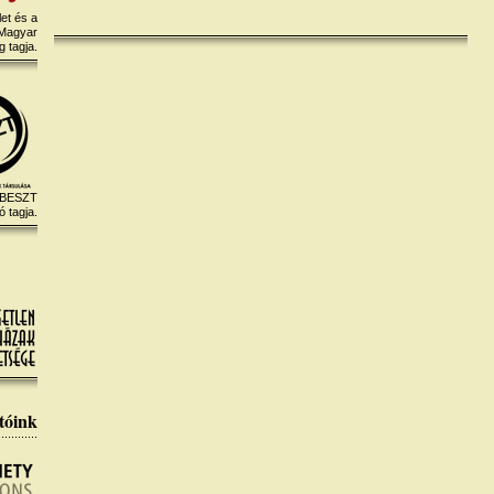
et és a
 Magyar
 tagja.
 BESZT
ó tagja.
tóink