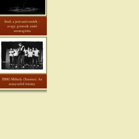
Jentl, a jesivanövendék -
avagy groteszk zsidó
sorstragédia
HMG Műhely (Szentes): Az
aranyszőrű bárány