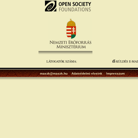
LÁTOGATÓK SZÁMA:
KÜLDÉS E-MA
maszk@maszk.hu
Adatvédelmi elveink
Impresszum