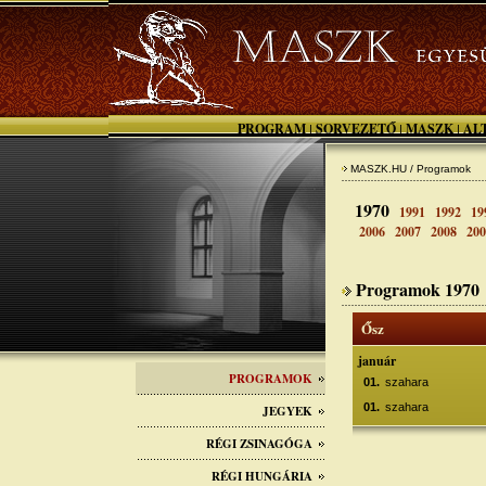
PROGRAM
SORVEZETŐ
MASZK
AL
|
|
|
MASZK.HU / Programok
1970
1991
1992
19
2006
2007
2008
200
Programok 1970
Ősz
január
PROGRAMOK
01.
szahara
01.
szahara
JEGYEK
RÉGI ZSINAGÓGA
RÉGI HUNGÁRIA