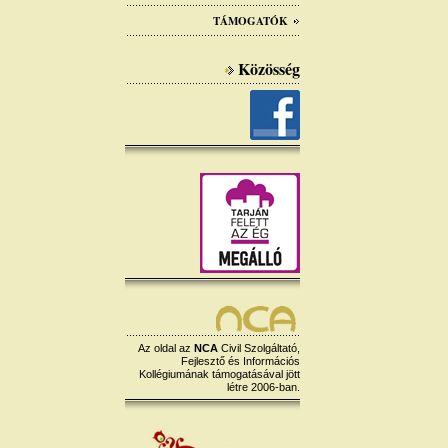
TÁMOGATÓK
Közösség
Az oldal az
NCA
Civil Szolgáltató,
Fejlesztő és Információs
Kollégiumának támogatásával jött
létre 2006-ban.