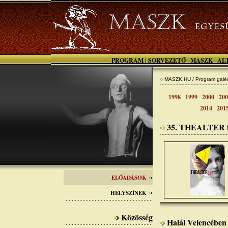
PROGRAM
SORVEZETŐ
MASZK
AL
|
|
|
MASZK.HU / Program galér
1998
1999
2000
200
2014
201
35. THEALTER fe
ELŐADÁSOK
HELYSZÍNEK
Közösség
Halál Velencében