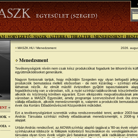
ker
AM
SORVEZETŐ
MASZK
ALTERRA
THEALTER
MENEDZSMENT
BESZT
|
|
|
|
|
|
MASZK.HU / Menedzsment
2026. augus
Menedzsment
Tevékenységünk révén nem csak kész produkciókat fogadunk be itthonról és külf
együttműködéseket generálunk.
Nagyon fontosnak tartjuk, hogy működjön Szegeden egy olyan befogadó jelle
produkciók bemutatása mellett elsősorban - de nem kizárólag – színházi előa
láthatnak nézők. Az elmúlt másfél évtizedben gyűjtött tapasztalataink alap
fogadókészség van a városban, sőt, a nyári színházi találkozóknak köszönhetően 
alkotók és közönség körében egyaránt. Ezen elképzelés megvalósulásának jele
városban a MASZK Egyesület, amely programjai szervezésével évek óta enne
vállalja előadások, alkotók menedzsmentjét is, valamint a produkciók bemutatásá
évek óta Kortárs Előadóművészeti Központként működtet.
ENT
Ezt a tevékenységünket szerettük volna rendszeresebbé tenni, amikor 2003-ban 
SOK
András Társulata színházi műhely előadásainak menedzsmentjét, s 2008-ig 
alapjait.
OIA
Urbán András rendezővel, az AIOWA színház alapító tagjával a '80-as évek végén
színházukkal többször is fölléptek különböző fesztiválokon és vendégjátékok
társulata olyan tízes éveik végén járó fiatalokat jelentett, akik radikálisan értel