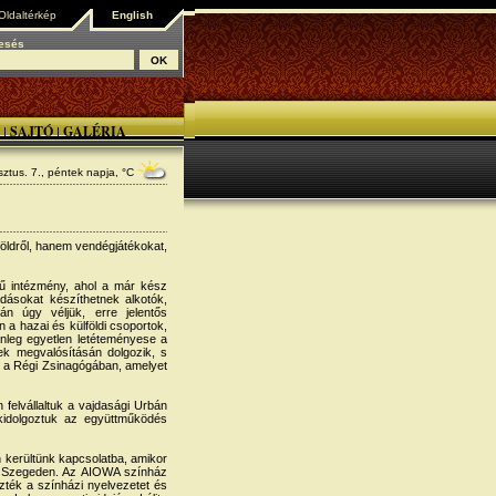
Oldaltérkép
English
esés
SAJTÓ
GALÉRIA
|
|
ztus. 7., péntek
napja, °C
öldről, hanem vendégjátékokat,
gű intézmény, ahol a már kész
dásokat készíthetnek alkotók,
ján úgy véljük, erre jelentős
a hazai és külföldi csoportok,
nleg egyetlen letéteményese a
k megvalósításán dolgozik, s
t a Régi Zsinagógában, amelyet
felvállaltuk a vajdasági Urbán
kidolgoztuk az együttműködés
 kerültünk kapcsolatba, amikor
on Szegeden. Az AIOWA színház
mezték a színházi nyelvezetet és