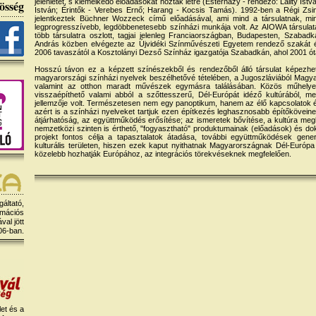
jelenlétet, s kiemelkedő előadásokat hoztak létre (Esterházy - rendező: Lálity Istvá
össég
István; Érintők - Verebes Ernő; Harang - Kocsis Tamás). 1992-ben a Régi Z
jelentkeztek Büchner Wozzeck című előadásával, ami mind a társulatnak, m
legprogresszívebb, legdöbbenetesebb színházi munkája volt. Az AIOWA társula
több társulatra oszlott, tagjai jelenleg Franciaországban, Budapesten, Szaba
András közben elvégezte az Újvidéki Színművészeti Egyetem rendező szakát é
2006 tavaszától a Kosztolányi Dezső Színház igazgatója Szabadkán, ahol 2001 ót
Hosszú távon ez a képzett színészekből és rendezőből álló társulat képezhe
magyarországi színházi nyelvek beszélhetővé tételében, a Jugoszláviából Magyaro
valamint az otthon maradt művészek egymásra találásában. Közös műhelyeik
visszaépíthető valami abból a szőttesszerű, Dél-Európát idéző kultúrából, 
jellemzője volt. Természetesen nem egy panoptikum, hanem az élő kapcsolatok 
azért is a színházi nyelveket tartjuk ezen építkezés leghasznosabb építőköveinek.
átjárhatóság, az együttműködés erősítése; az ismeretek bővítése, a kultúra megh
nemzetközi szinten is érthető, "fogyasztható" produktumainak (előadások) és do
projekt fontos célja a tapasztalatok átadása, további együttműködések gene
kulturális területen, hiszen ezek kaput nyithatnak Magyarországnak Dél-Európa 
közelebb hozhatják Európához, az integrációs törekvéseknek megfelelően.
gáltató,
rmációs
al jött
06-ban.
et és a