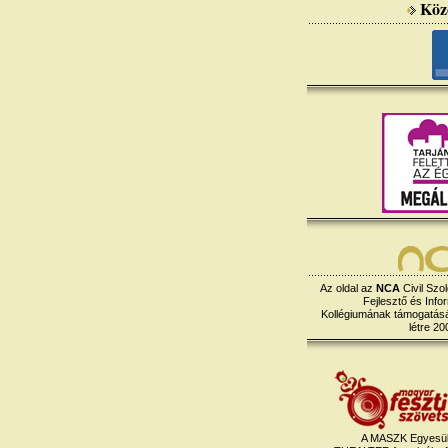
Köz
Az oldal az
NCA
Civil Szol
Fejlesztő és Info
Kollégiumának támogatásáv
létre 20
A MASZK Egyesül