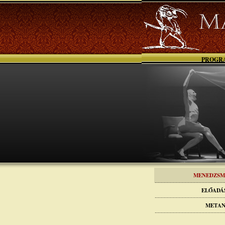
PROGR
MENEDZSM
ELŐADÁ
METAN