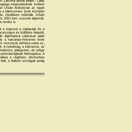
n; Lakoma pestis idején - Lálity
sinagóga megnyitásának évében
ind Urbán Andrásnak az egyik
ta a kilencvenes évek közepén
dkán, Újvidéken működik. Urbán
s 2001-ben szerzett diplomát.
a rendez is.
ti a kapcsot a vajdasági és a
rszágra és külföldre települt,
 átjárhatóvá válásával talán
mely a hatvanas-hetvenes évek
és viszonyok tárháza volna ez,
 A nyitottság, a tolerancia, az
atározó, jellegzetes, de mégis
kumentációjának felmutatása. A
rálása a régióban, elsősorban
felé, a Balkán országait pedig