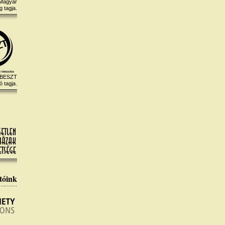
 Magyar
 tagja.
 BESZT
ó tagja.
tóink