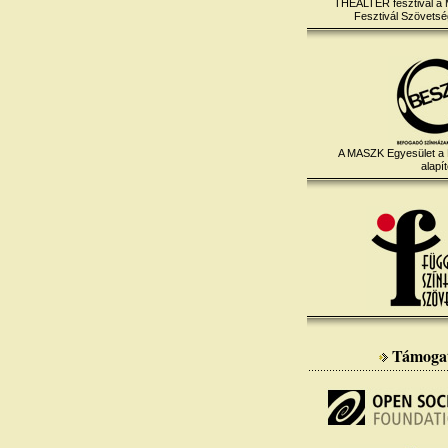
THEALTER fesztivál a
Fesztivál Szövetség
A MASZK Egyesület a
alapít
Támoga