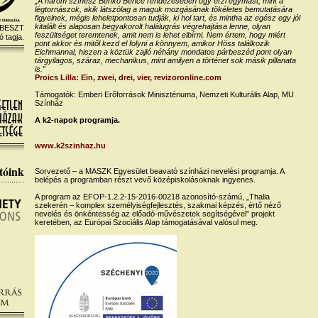
„A három színész Benkó Bence rendezésében úgy érzi egymást, mint a
légtornászok, akik látszólag a maguk mozgásának tökéletes bemutatására
figyelnek, mégis leheletpontosan tudják, ki hol tart, és mintha az egész egy jól
kitalált és alaposan begyakorolt halálugrás végrehajtása lenne, olyan
 BESZT
feszültséget teremtenek, amit nem is lehet elbírni. Nem értem, hogy miért
ó tagja.
pont akkor és mitől kezd el folyni a könnyem, amikor Höss találkozik
Eichmannal, hiszen a köztük zajló néhány mondatos párbeszéd pont olyan
tárgyilagos, száraz, mechanikus, mint amilyen a történet sok másik pillanata
is.”
Proics Lilla: Ein, zwei, drei, vier, revizoronline.com
Támogatók: Emberi Erőforrások Minisztériuma, Nemzeti Kulturális Alap, MU
Színház
A k2-napok programja.
www.k2szinhaz.hu
tóink
Sorvezető – a MASZK Egyesület beavató színházi nevelési programja. A
belépés a programban részt vevő középiskolásoknak ingyenes.
A program az EFOP-1.2.2-15-2016-00218 azonosító-számú, „Thalia
szekerén – komplex személyiségfejlesztés, szakmai képzés, értő néző
nevelés és önkéntesség az előadó-művészetek segítségével” projekt
keretében, az Európai Szociális Alap támogatásával valósul meg.