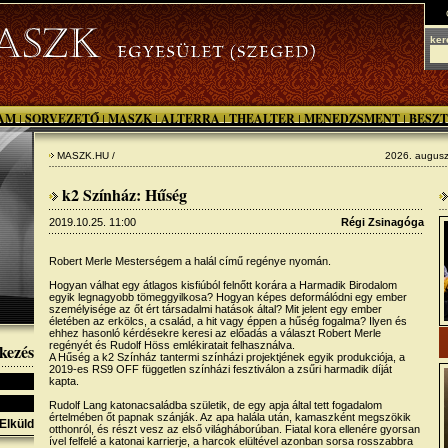
ker
AM
SORVEZETŐ
MASZK
ALTERRA
THEALTER
MENEDZSMENT
BESZT
|
|
|
|
|
|
MASZK.HU /
2026. augusz
k2 Színház: Hűség
2019.10.25. 11:00
Régi Zsinagóga
Robert Merle Mesterségem a halál című regénye nyomán.
Hogyan válhat egy átlagos kisfiúból felnőtt korára a Harmadik Birodalom
egyik legnagyobb tömeggyilkosa? Hogyan képes deformálódni egy ember
személyisége az őt ért társadalmi hatások által? Mit jelent egy ember
életében az erkölcs, a család, a hit vagy éppen a hűség fogalma? Ilyen és
ehhez hasonló kérdésekre keresi az előadás a választ Robert Merle
regényét és Rudolf Höss emlékiratait felhasználva.
kezés
A Hűség a k2 Színház tantermi színházi projektjének egyik produkciója, a
2019-es RS9 OFF független színházi fesztiválon a zsűri harmadik díját
kapta.
Rudolf Lang katonacsaládba születik, de egy apja által tett fogadalom
értelmében őt papnak szánják. Az apa halála után, kamaszként megszökik
Elküld
otthonról, és részt vesz az első világháborúban. Fiatal kora ellenére gyorsan
ível felfelé a katonai karrierje, a harcok elültével azonban sorsa rosszabbra