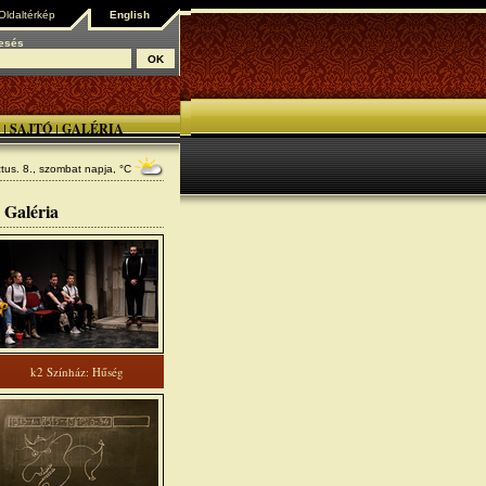
Oldaltérkép
English
esés
SAJTÓ
GALÉRIA
|
|
tus. 8., szombat
napja, °C
Galéria
k2 Színház: Hűség