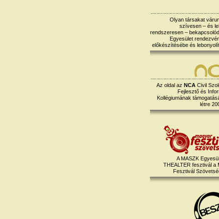
Olyan társakat várun
szívesen – és le
rendszeresen – bekapcsoló
Egyesület rendezvé
előkészítésébe és lebonyolí
Az oldal az
NCA
Civil Szol
Fejlesztő és Info
Kollégiumának támogatásáv
létre 20
A MASZK Egyesül
THEALTER fesztivál a
Fesztivál Szövetség