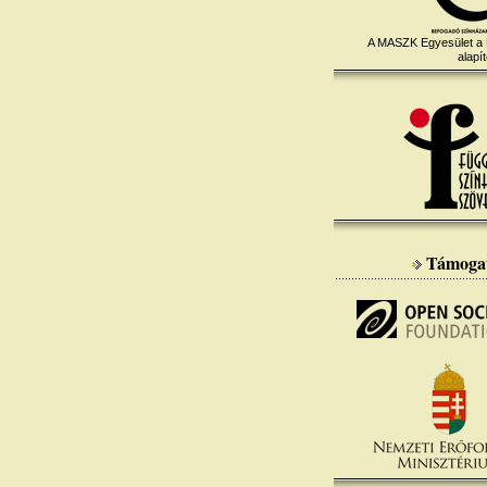
A MASZK Egyesület a
alapít
Támoga