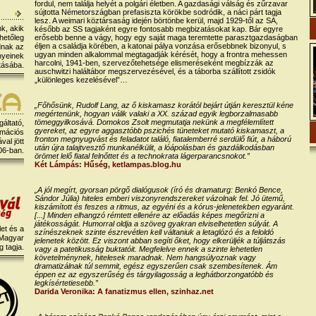
fordul, nem találja helyét a polgári életben. A gazdasági válság és zűrzavar
sújtotta Németországban prefasiszta körökbe sodródik, a náci párt tagja
lesz. A weimari köztársaság idején börtönbe kerül, majd 1929-től az SA,
k, akik
később az SS tagjaként egyre fontosabb megbizatásokat kap. Bár egyre
hetőleg
erősebb benne a vágy, hogy egy saját maga teremtette parasztgazdaságban
éljen a családja körében, a katonai pálya vonzása erősebbnek bizonyul, s
dnak az
ugyan minden alkalommal megtagadják kérését, hogy a frontra mehessen
nyeinek
harcolni, 1941-ben, szervezőtehetsége elismeréseként megbízzák az
tásába.
auschwitzi haláltábor megszervezésével, és a táborba szállított zsidók
„különleges kezelésével”…
„Főhősünk, Rudolf Lang, az ő kiskamasz korától bejárt útján keresztül kéne
megértenünk, hogyan válik valaki a XX. század egyik legborzalmasabb
tömeggyilkosává. Domokos Zsolt megmutatja nekünk a megfélemlített
gáltató,
gyereket, az egyre aggasztóbb pszichés tüneteket mutató kiskamaszt, a
rmációs
fronton megnyugvást és feladatot találó, fiatalemberré serdülő fiút, a háború
al jött
után újra talajtvesztő munkanélkülit, a lóápolásban és gazdálkodásban
06-ban.
örömet lelő fiatal felnőttet és a technokrata lágerparancsnokot.”
Két Lámpás: Hűség, ketlampas.blog.hu
„A jól megírt, gyorsan pörgő dialógusok (író és dramaturg: Benkó Bence,
Sándor Júlia) hiteles emberi viszonyrendszereket vázolnak fel. Jó ütemű,
kiszámított és feszes a ritmus, az egyéni és a kórus-jelenetekben egyaránt.
[...] Minden elhangzó rémtett ellenére az előadás képes megőrizni a
játékosságát. Humorral oldja a szöveg gyakran elviselhetetlen súlyát. A
et és a
színészeknek szinte észrevétlen kell váltaniuk a letaglózó és a feloldó
 Magyar
jelenetek között. Ez viszont abban segíti őket, hogy elkerüljék a túljátszás
 tagja.
vagy a patetikusság buktatóit. Megfelelve ennek a szinte lehetetlen
követelménynek, hitelesek maradnak. Nem hangsúlyoznak vagy
dramatizálnak túl semmit, egész egyszerűen csak szembesítenek. Ám
éppen ez az egyszerűség és tárgyilagosság a leghátborzongatóbb és
legkísértetiesebb.”
Darida Veronika: A fanatizmus ellen, szinhaz.net