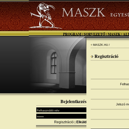
PROGRAM
SORVEZETŐ
MASZK
AL
|
|
|
MASZK.HU /
Regisztráció
Felha
Bejelentkezés
Jelszó 
Regisztráció
Elküld
|