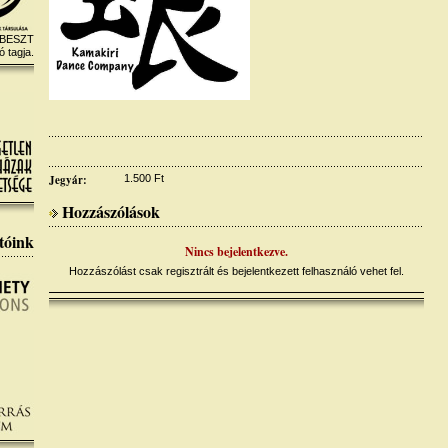
 BESZT
ó tagja.
Jegyár:
1.500 Ft
Hozzászólások
tóink
Nincs bejelentkezve.
Hozzászólást csak regisztrált és bejelentkezett felhasználó vehet fel.