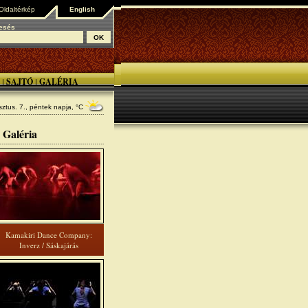
Oldaltérkép
English
esés
SAJTÓ
GALÉRIA
|
|
ztus. 7., péntek
napja, °C
Galéria
Kamakiri Dance Company:
Inverz / Sáskajárás