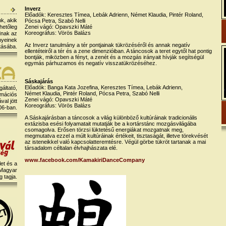
Inverz
Előadók: Keresztes Tímea, Lebák Adrienn, Német Klaudia, Pintér Roland,
k, akik
Pócsa Petra, Szabó Nelli
hetőleg
Zenei vágó: Opavszki Máté
Koreográfus: Vörös Balázs
dnak az
nyeinek
Az Inverz tanulmány a tér pontjainak tükrözéséről és annak negatív
tásába.
ellentéteiről a tér és a zene dimenzióiban. A táncosok a teret egytől hat pontig
bontják, miközben a fényt, a zenét és a mozgás irányait hívják segítségül
egymás párhuzamos és negatív visszatükrözéséhez.
Sáskajárás
Előadók: Banga Kata Jozefina, Keresztes Tímea, Lebák Adrienn,
gáltató,
Német Klaudia, Pintér Roland, Pócsa Petra, Szabó Nelli
rmációs
Zenei vágó: Opavszki Máté
al jött
Koreográfus: Vörös Balázs
06-ban.
A Sáskajárásban a táncosok a világ különböző kultúráinak tradicionális
extázisba esési folyamatait mutatják be a kortárstánc mozgásvilágába
csomagolva. Erősen törzsi lüktetésű energiákat mozgatnak meg,
megmutatva ezzel a múlt kultúráinak értékeit, tisztaságát, illetve törekvését
az isteneikkel való kapcsolatteremtésre. Végül görbe tükröt tartanak a mai
társadalom céltalan élvhajhászata elé.
www.facebook.com/KamakiriDanceCompany
et és a
 Magyar
 tagja.