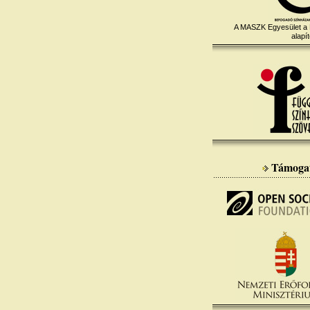
A MASZK Egyesület a
alapít
Támoga