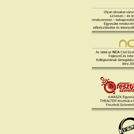
Olyan társakat várun
szívesen – és le
rendszeresen – bekapcsoló
Egyesület rendezvé
előkészítésébe és lebonyolí
Az oldal az
NCA
Civil Szol
Fejlesztő és Info
Kollégiumának támogatásáv
létre 20
A MASZK Egyesül
THEALTER fesztivál a
Fesztivál Szövetség