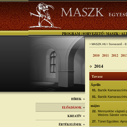
PROGRAM
SORVEZETŐ
MASZK
AL
|
|
|
MASZK.HU / Sorvezető - E
2010
2011
2012
201
2014
Tavasz
Április
01.
Bartók Kamaraszínhá
01.
Bartók Kamaraszínhá
HÍREK
május
ELŐADÁSOK
22.
Mennyekbe vágtató p
Weöres Sándor verse
KREATÍV
27.
Tünet Együttes: Apro
ÉRTÉKELÉSEK