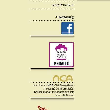
RÉSZTVEVŐK
Közösség
Az oldal az
NCA
Civil Szolgáltató,
Fejlesztő és Információs
Kollégiumának támogatásával jött
létre 2006-ban.