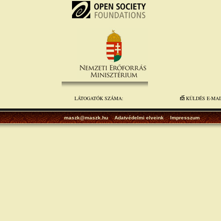
LÁTOGATÓK SZÁMA:
KÜLDÉS E-MA
maszk@maszk.hu
Adatvédelmi elveink
Impresszum