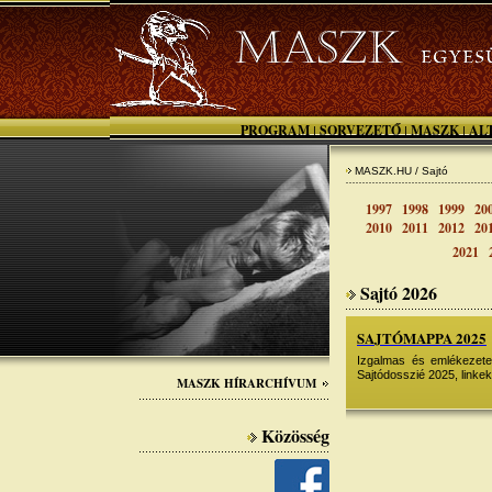
PROGRAM
SORVEZETŐ
MASZK
AL
|
|
|
MASZK.HU / Sajtó
1997
1998
1999
20
2010
2011
2012
20
2021
Sajtó 2026
SAJTÓMAPPA 2025
Izgalmas és emlékezetes
Sajtódosszié 2025, linkek
MASZK HÍRARCHÍVUM
Közösség