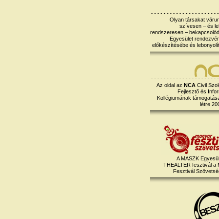
Olyan társakat várun
szívesen – és le
rendszeresen – bekapcsoló
Egyesület rendezvé
előkészítésébe és lebonyolí
Az oldal az
NCA
Civil Szol
Fejlesztő és Info
Kollégiumának támogatásáv
létre 20
A MASZK Egyesül
THEALTER fesztivál a
Fesztivál Szövetség