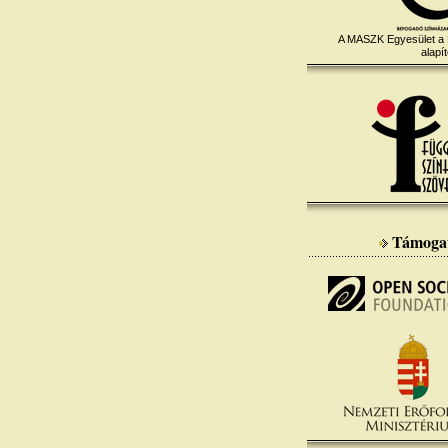
A MASZK Egyesület a
alapít
Támoga