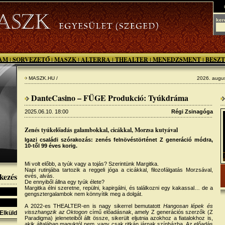
ker
AM
SORVEZETŐ
MASZK
ALTERRA
THEALTER
MENEDZSMENT
BESZT
|
|
|
|
|
|
MASZK.HU /
2026. augus
DanteCasino – FÜGE Produkció: Tyúkdráma
2025.06.10. 18:00
Régi Zsinagóga
Zenés tyúkelőadás galambokkal, cicákkal, Morzsa kutyával
Igazi családi szórakozás: zenés felnövéstörténet Z generáció módra,
10-től 99 éves korig.
Mi volt előbb, a tyúk vagy a tojás? Szerintünk Margitka.
Napi rutinjába tartozik a reggeli jóga a cicákkal, filozofálgatás Morzsával,
kezés
evés, alvás.
De ennyiből állna egy tyúk élete?
Margitka élni szeretne, repülni, kapirgálni, és találkozni egy kakassal… de a
gengsztergalambok nem könnyítik meg a dolgát.
A 2022-es THEALTER-en is nagy sikerrel bemutatott
Hangosan lépek és
visszhangzik az Oktogon
című előadásnak, amely Z generációs szerzők (Z
Elküld
Paradigma) jeleneteiből állt össze, sikerült eljutnia azokhoz a fiatalokhoz is,
akik általában maguktól nem, vagy csak ritkán járnak színházba. Az előadás