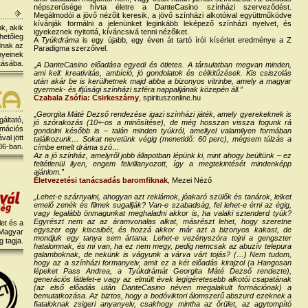
népszerűsége hívta életre a DanteCasino színházi szerveződést.
Megálmodói a jövő nézőit keresik, a jövő színházi alkotóival együttműködve
kívánják formálni a jelenünket leginkább leképező színházi nyelvet, és
k, akik
igyekeznek nyitottá, kíváncsivá tenni nézőiket.
hetőleg
A
Tyúkdráma
is egy újabb, egy éven át tartó írói kísérlet eredménye a Z
dnak az
Paradigma szerzőivel.
nyeinek
tásába.
„
A DanteCasino előadása egyedi és ötletes. A társulatban megvan minden,
ami kell: kreativitás, ambíció, jó gondolatok és célkitűzések. Kis csiszolás
után akár be is kerülhetnek majd abba a bizonyos vitrinbe, amely a magyar
gyermek- és ifjúsági színházi szféra nappalijának közepén áll.”
Czabala Zsófia: Csirkeszárny
, spirituszonline.hu
„
Georgita Máté Dezső rendezése igazi színházi játék, amely gyerekeknek is
gáltató,
jó szórakozás (10+-os a minősítése), de még hosszan vissza fogunk rá
rmációs
gondolni később is – talán minden tyúkról, amellyel valamilyen formában
al jött
találkozunk… Sokat nevetünk végig (menetidő: 60 perc), mégsem túlzás a
06-ban.
címbe emelt dráma szó…
Az a jó színház, amelyről jobb állapotban lépünk ki, mint ahogy beültünk – ez
feltétlenül ilyen, engem felvillanyozott, így a megtekintését mindenképp
ajánlom.”
Életvezetési tanácsadás baromfiknak
, Mezei Néző
„Lehet-e szárnyalni, ahogyan azt reklámok, jóakaró szülők és tanárok, lelket
emelő zenék és filmek sugallják? Van-e szabadság, fel lehet-e érni az égig,
vagy legalább önmagunkat meghaladni akkor is, ha valaki sztenderd tyúk?
Egyrészt nem az az áramvonalas alkat, másrészt lehet, hogy szeretne
et és a
egyszer egy kiscsibét, és hozzá akkor már azt a bizonyos kakast, de
 Magyar
mondjuk egy tanya sem ártana. Lehet-e vezényszóra tojni a gengszter
 tagja.
hatalomnak, és mi van, ha ez nem megy, pedig nemcsak az abuzív telepura
galamboknak, de nekünk is vágyunk a várva várt tojás? (…) Nem tudom,
hogy az a színházi formanyelv, amit ez a két előadás kirajzol (a Hangosan
lépeket Pass Andrea, a Tyúkdrámát Georgita Máté Dezső rendezte),
generációs látlelet-e vagy az elmúlt évek legígéretesebb alkotói csapatának
(az első előadás után DanteCasino néven megalakult formációnak) a
bemutatkozása. Az biztos, hogy a bodóviktori álomszerű abszurd ezeknek a
fiataloknak zsigeri anyanyelv, csakhogy mintha az őrület, az agytompító