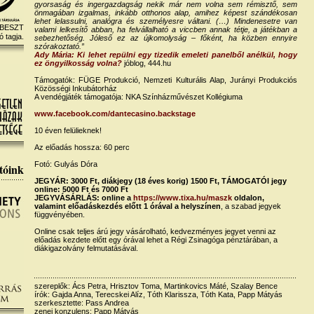
gyorsaság és ingergazdagság nekik már nem volna sem rémisztő, sem
önmagában izgalmas, inkább otthonos alap, amihez képest szándékosan
lehet lelassulni, analógra és személyesre váltani. (…) Mindenesetre van
 BESZT
valami lelkesítő abban, ha felvállalható a viccben annak tétje, a játékban a
ó tagja.
sebezhetőség. Jóleső ez az újkomolyság – főként, ha közben ennyire
szórakoztató.”
Ady Mária: Ki lehet repülni egy tizedik emeleti panelből anélkül, hogy
ez öngyilkosság volna?
jóblog, 444.hu
Támogatók: FÜGE Produkció, Nemzeti Kulturális Alap, Jurányi Produkciós
Közösségi Inkubátorház
A vendégjáték támogatója: NKA Színházművészet Kollégiuma
www.facebook.com/dantecasino.backstage
10 éven felülieknek!
Az előadás hossza: 60 perc
Fotó: Gulyás Dóra
tóink
JEGYÁR: 3000 Ft, diákjegy (18 éves korig) 1500 Ft, TÁMOGATÓI jegy
online: 5000 Ft és 7000 Ft
JEGYVÁSÁRLÁS: online a
https://www.tixa.hu/maszk
oldalon,
valamint előadáskezdés előtt 1 órával a helyszínen
, a szabad jegyek
függvényében.
Online csak teljes árú jegy vásárolható, kedvezményes jegyet venni az
előadás kezdete előtt egy órával lehet a Régi Zsinagóga pénztárában, a
diákigazolvány felmutatásával.
szereplők: Ács Petra, Hrisztov Toma, Martinkovics Máté, Szalay Bence
írók: Gajda Anna, Terecskei Alíz, Tóth Klarissza, Tóth Kata, Papp Mátyás
szerkesztette: Pass Andrea
zenei konzulens: Papp Mátyás