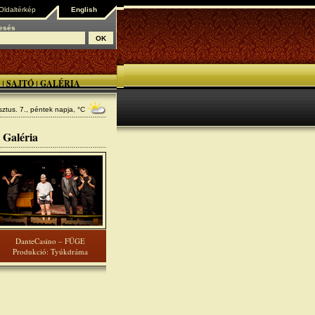
Oldaltérkép
English
esés
SAJTÓ
GALÉRIA
|
|
ztus. 7., péntek
napja, °C
Galéria
DanteCasino – FÜGE
Produkció: Tyúkdráma