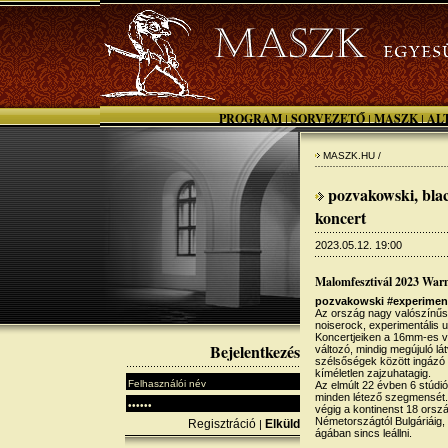
PROGRAM
SORVEZETŐ
MASZK
AL
|
|
|
MASZK.HU /
pozvakowski, blac
koncert
2023.05.12. 19:00
Malomfesztivál 2023 Wa
pozvakowski #experimen
Az ország nagy valószínűs
noiserock, experimentális u
Koncertjeiken a 16mm-es v
Bejelentkezés
változó, mindig megújuló lá
szélsőségek között ingázó 
kíméletlen zajzuhatagig.
Az elmúlt 22 évben 6 stúdi
minden létező szegmensét. 
végig a kontinenst 18 orsz
Németországtól Bulgáriáig,
Regisztráció
Elküld
|
ágában sincs leállni.