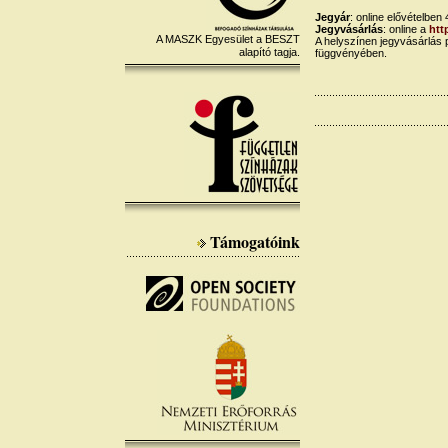
Jegyár
: online elővételben
Jegyvásárlás
: online a
htt
A MASZK Egyesület a BESZT
A helyszínen jegyvásárlás 
alapító tagja.
függvényében.
Támogatóink