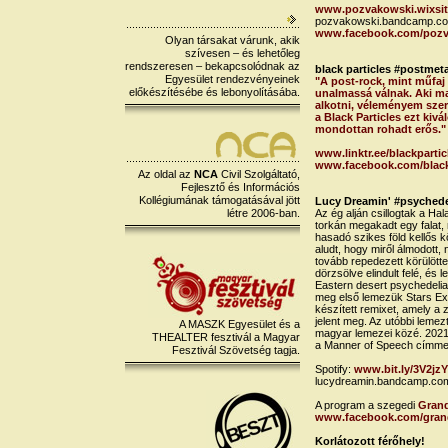
www.pozvakowski.wixsite
pozvakowski.bandcamp.c
www.facebook.com/pozv
Olyan társakat várunk, akik
szívesen – és lehetőleg
rendszeresen – bekapcsolódnak az
black particles #postmet
Egyesület rendezvényeinek
"A post-rock, mint műfaj
előkészítésébe és lebonyolításába.
unalmassá válnak. Aki m
alkotni, véleményem szeri
a Black Particles ezt ki
mondottan rohadt erős."
www.linktr.ee/blackpartic
www.facebook.com/black
Az oldal az
NCA
Civil Szolgáltató,
Fejlesztő és Információs
Kollégiumának támogatásával jött
Lucy Dreamin' #psychede
létre 2006-ban.
Az ég alján csillogtak a Hal
torkán megakadt egy falat, 
hasadó szikes föld kellős 
aludt, hogy miről álmodott,
tovább repedezett körülötte
dörzsölve elindult felé, és 
Eastern desert psychedelia.
meg első lemezük Stars Exp
készített remixet, amely a
jelent meg. Az utóbbi lemez
A MASZK Egyesület és a
magyar lemezei közé. 2021
THEALTER fesztivál a Magyar
a Manner of Speech címmel
Fesztivál Szövetség tagja.
Spotify:
www.bit.ly/3V2jz
lucydreamin.bandcamp.co
A program a szegedi
Grand
www.facebook.com/gran
Korlátozott férőhely!