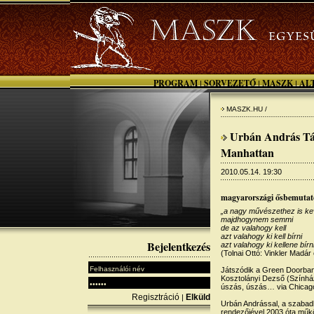
PROGRAM
SORVEZETŐ
MASZK
AL
|
|
|
MASZK.HU /
Urbán András Tár
Manhattan
2010.05.14. 19:30
magyarországi ősbemutat
„a nagy művészethez is ke
majdhogynem semmi
de az valahogy kell
azt valahogy ki kell bírni
Bejelentkezés
azt valahogy ki kellene bírn
(Tolnai Ottó: Vinkler Madár
Játszódik a Green Doorban,
Kosztolányi Dezső (Színház)
úszás, úszás… via Chica
Regisztráció
Elküld
|
Urbán Andrással, a szabad
rendezőjével 2003 óta műk