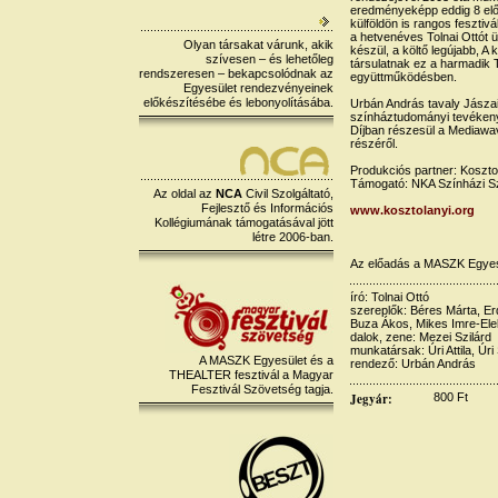
eredményeképp eddig 8 előad
külföldön is rangos fesztivá
a hetvenéves Tolnai Ottót 
Olyan társakat várunk, akik
készül, a költő legújabb, A 
szívesen – és lehetőleg
társulatnak ez a harmadik 
rendszeresen – bekapcsolódnak az
együttműködésben.
Egyesület rendezvényeinek
előkészítésébe és lebonyolításába.
Urbán András tavaly Jászai
színháztudományi tevékeny
Díjban részesül a Mediawav
részéről.
Produkciós partner: Koszt
Támogató: NKA Színházi Sz
Az oldal az
NCA
Civil Szolgáltató,
Fejlesztő és Információs
www.kosztolanyi.org
Kollégiumának támogatásával jött
létre 2006-ban.
Az előadás a MASZK Egyes
író: Tolnai Ottó
szereplők: Béres Márta, E
Buza Ákos, Mikes Imre-Ele
dalok, zene: Mezei Szilárd
munkatársak: Úri Attila, Úri
A MASZK Egyesület és a
rendező: Urbán András
THEALTER fesztivál a Magyar
Fesztivál Szövetség tagja.
Jegyár:
800 Ft