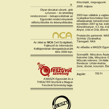
Köszönjük, megvagyunk.
2008. májusa
Olyan társakat várunk, akik
szívesen – és lehetőleg
2003-ban vállaltuk a vajda
rendszeresen – bekapcsolódnak az
szabadkai Kosztolányi Dez
Egyesület rendezvényeinek
előadásainak menedzsmentj
előkészítésébe és lebonyolításába.
keretében 2007-ig hat, külö
Könyökkanyar
,
0,1 mg
,
A l
fényei
,
Urbi et Orbi
,
Brecht
Produkciós partnerek: MAS
Színház (Szabadka)
Támogató: NKA
Az oldal az
NCA
Civil Szolgáltató,
Fejlesztő és Információs
Az előadás a MASZK Egyes
Kollégiumának támogatásával jött
létre 2006-ban.
Szereplők: Mészáros Árpád
Kokrehel Júlia, Mészáros G
Műszaki referens: Úri Attila
Rendezte: Urbán András
Zene, díszlet, kosztüm: É
Jegyár:
700 Ft
A MASZK Egyesület és a
THEALTER fesztivál a Magyar
Fesztivál Szövetség tagja.