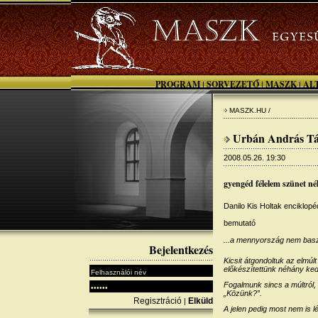
PROGRAM
SORVEZETŐ
MASZK
AL
|
|
|
MASZK.HU /
Urbán András Tár
2008.05.26. 19:30
gyengéd félelem szünet né
Danilo Kis Holtak enciklopéd
bemutató
...a mennyország nem basz
Bejelentkezés
Kicsit átgondoltuk az elmúl
előkészítettünk néhány ke
Fogalmunk sincs a múltról
„Közünk?”.
Regisztráció
Elküld
|
A jelen pedig most nem is lé