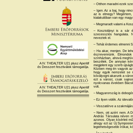
– Otthon maradni ezek szer
– Igen. Az a baj, hogy nin
az is elmegy? Megértem, 
kialakulóban van egy magy
– Megmaradt valami a Koszto
– Kosztolányi is a sár
szecessziós hangulata. N
neveztek el.
– Tehát érdemes elmenni S
– Ha akar, menjen. De lehe
észrevennünk. Elmondok e
színházban, ahová meghívt
beszélek. De annyian kér
A IV. THEALTER U21 plusz Aperitif
megjelent egy szerb újságb
és Desszert fesztiválok támogatója.
Közben meg én vagyok az e
hogy egyik nemzetet se r
kóvályogni akarunk a váro
ezt a várost, csak sajno
nyolcvanas években Bácska 
volt.
A IV. THEALTER U21 plusz Aperitif
és Desszert fesztiválok támogatója.
– Magyarország is dobogós
– Ez ilyen vidék. Az idevaló
– Visszatérve a szakmájára
– Nem, ott azért nem. A D
András Társulata néven m
azonos. Olyan kísérleti m
ahogy ezt az Új Symposion
legtehetségesebb írókat, k