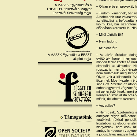
A MASZK Egyesület és a
– Olyan erősen provokál, h
THEALTER fesztivál a Magyar
Fesztivál Szövetség tagja.
– Tudom, kimennek, bár ne
A nehezebb utat választotta
az előadást a befogadás é
kibírni kell, bár szerin
előadáson keresztül is. N
– Mitől töltődik föl?
– Nem tudom.
– Az alvástól?
A MASZK Egyesület a BESZT
– Az alvás érdekes dolo
gyötörtek, hanem mert úgy
alapító tagja.
minden természetessé válik
elmesélni az álmunkat. 
rosszat is, mert úgy érezt
nem tudatosult még bennem
Olyan volt a kilencedik é
jöttem el. Most kezdem ér
sincs ott. Szerbia az utóbb
otthon egyetemi végzettség
mi generációnknak, mert a
környező szocialista ország
miénk, de lehetett szeretni.
– Anyagilag?
– Nem csak. Szellemileg i
Támogatóink
amelyek régen működtek. 
festőkkel, írókkal, gondo
legalábbis az előbbi érte
hiányoznak, nem csak az i
amúgy is kevesen vagyunk.
a jugoszláviai magyar kultu