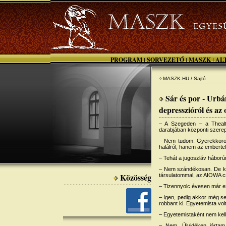
PROGRAM
SORVEZETŐ
MASZK
AL
|
|
|
MASZK.HU / Sajtó
Sár és por - Urbá
depresszióról és az 
– A Szegeden – a Thealte
darabjában központi szerep
– Nem tudom. Gyerekkoromb
halálról, hanem az embertel
– Tehát a jugoszláv háború
– Nem szándékosan. De két
Közösség
társulatommal, az AIOWA cso
– Tizennyolc évesen már ez
– Igen, pedig akkor még se
robbant ki. Egyetemista vol
– Egyetemistaként nem kell
– Nem. Újvidéken jártam 