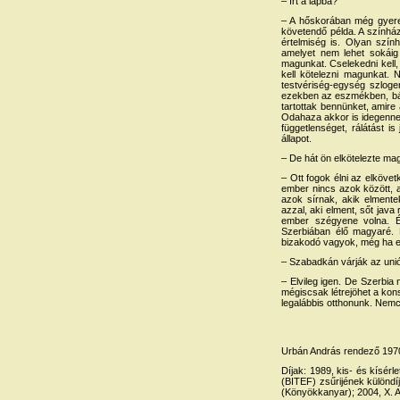
– Írt a lapba?
– A hőskorában még gyere
követendő példa. A színházb
értelmiség is. Olyan szín
amelyet nem lehet sokáig
magunkat. Cselekedni kell
kell kötelezni magunkat. N
testvériség-egység szloge
ezekben az eszmékben, bár
tartottak bennünket, amire
Odahaza akkor is idegennek
függetlenséget, rálátást i
állapot.
– De hát ön elkötelezte ma
– Ott fogok élni az elköve
ember nincs azok között, 
azok sírnak, akik elmente
azzal, aki elment, sőt jav
ember szégyene volna. É
Szerbiában élő magyaré. B
bizakodó vagyok, még ha ez
– Szabadkán várják az uni
– Elvileg igen. De Szerbia
mégiscsak létrejöhet a kons
legalábbis otthonunk. Nem
Urbán András rendező 1970
Díjak: 1989, kis- és kísérle
(BITEF) zsűrijének különdí
(Könyökkanyar); 2004, X. Al