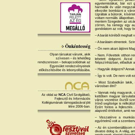
egyetemistákat, bár ezt 
harmadik év után megszakí
elkezdte bombázni a város
Ugráltak a bútorok, kísért
voltam normális állapotba
mentem Szegeden az utcán,
zörren, ha rámegy egy au
gondolatom az volt, hogy b
– A baráti köréből meghalt v
– A barátaim elmentek. Szi
Önkéntesség
– Ön nem akart átjönni Ma
Olyan társakat várunk, akik
– Nem. Fölvettek otthon re
szívesen – és lehetőleg
lehetett dolgozni. Azza
rendszeresen – bekapcsolódnak az
Népszínházban, előadtuk a
Egyesület rendezvényeinek
– Hagyták dolgozni? Annak 
előkészítésébe és lebonyolításába.
– Így is volt. De nem volt 
– Most Szabadkán lakik, 
városban élni?
– Vannak még magyarok, d
Az oldal az
NCA
Civil Szolgáltató,
kettőben magyar társulat
Fejlesztő és Információs
város vezetése ősztől sze
Kollégiumának támogatásával jött
írónő segítsége is nélkülöz
létre 2006-ban.
Ezért fontos a fejlesztés
alapvető értékeket, amit 
– Visszatérve a munkás
egyértelmű volt a szembenál
– Az én szembenállásom nem
divatos dolog is. A világ,
rendszerek alapjait támadj