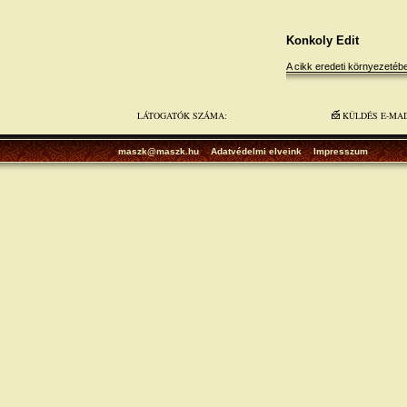
Konkoly Edit
A cikk eredeti környezeté
LÁTOGATÓK SZÁMA:
KÜLDÉS E-MA
maszk@maszk.hu
Adatvédelmi elveink
Impresszum