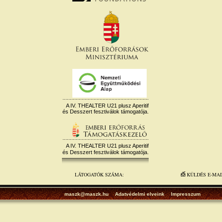
A IV. THEALTER U21 plusz Aperitif
és Desszert fesztiválok támogatója.
A IV. THEALTER U21 plusz Aperitif
és Desszert fesztiválok támogatója.
LÁTOGATÓK SZÁMA:
KÜLDÉS E-MA
maszk@maszk.hu
Adatvédelmi elveink
Impresszum