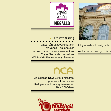
Önkéntesség
Olyan társakat várunk, akik
tulajdonoshoz került, de h
szívesen – és lehetőleg
rendszeresen – bekapcsolódnak az
A cikk eredeti környezetéb
Egyesület rendezvényeinek
előkészítésébe és lebonyolításába.
Az oldal az
NCA
Civil Szolgáltató,
Fejlesztő és Információs
Kollégiumának támogatásával jött
létre 2006-ban.