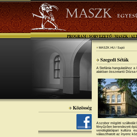
PROGRAM
SORVEZETŐ
MASZK
AL
|
|
|
MASZK.HU / Sajtó
Szegedi Séták
A Stefánia hangulatához a 
alakban összetartó Dózsa G
Közösség
A szobor mögötti szállodát
fényűzően berendezett épül
vendéglátóipari kultúra e
választhatott az ínyenc kö