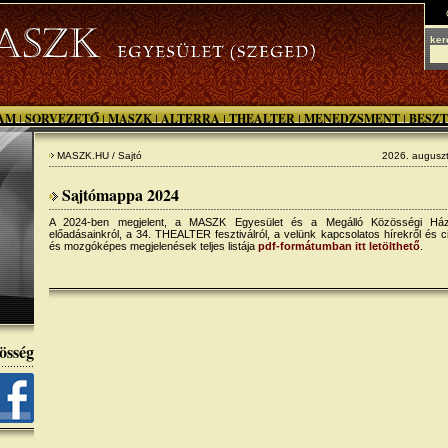
ker
AM
SORVEZETŐ
MASZK
ALTERRA
THEALTER
MENEDZSMENT
BESZT
|
|
|
|
|
|
MASZK.HU / Sajtó
2026. auguszt
Sajtómappa 2024
A 2024-ben megjelent, a MASZK Egyesület és a Megálló Közösségi Ház p
előadásainkról, a 34. THEALTER fesztiválról, a velünk kapcsolatos hírekről és civ
és mozgóképes megjelenések teljes listája
pdf-formátumban itt letölthető
.
össég