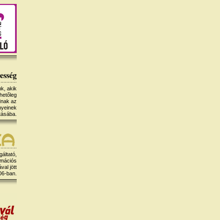
esség
k, akik
hetőleg
dnak az
nyeinek
tásába.
gáltató,
rmációs
al jött
06-ban.