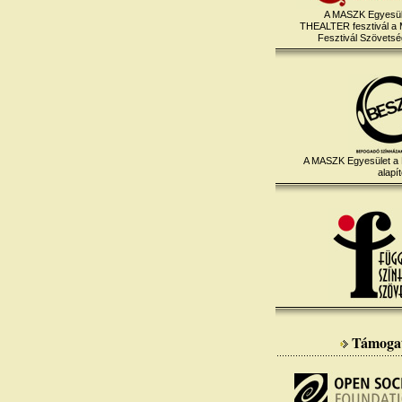
A MASZK Egyesül
THEALTER fesztivál a
Fesztivál Szövetség
A MASZK Egyesület a
alapít
Támoga