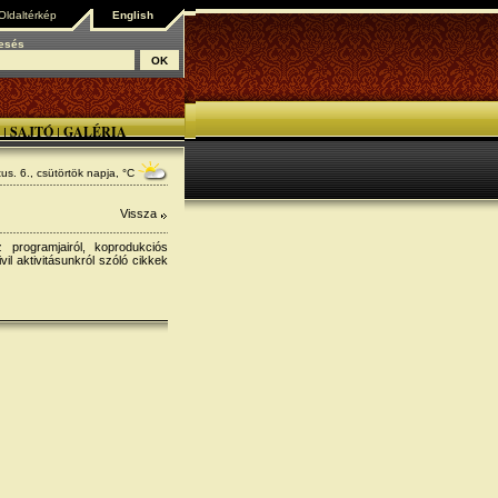
Oldaltérkép
English
esés
SAJTÓ
GALÉRIA
|
|
us. 6., csütörtök
napja, °C
Vissza
rogramjairól, koprodukciós
il aktivitásunkról szóló cikkek