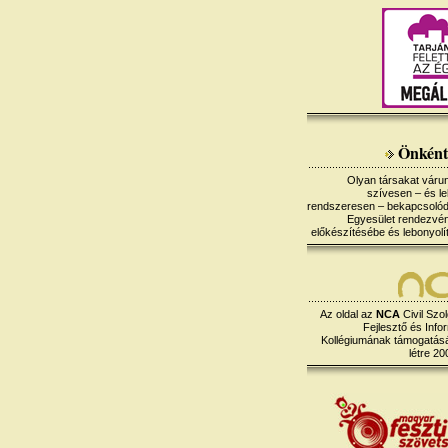
Önként
Olyan társakat várun
szívesen – és le
rendszeresen – bekapcsoló
Egyesület rendezvé
előkészítésébe és lebonyolí
Az oldal az
NCA
Civil Szol
Fejlesztő és Info
Kollégiumának támogatásáv
létre 20