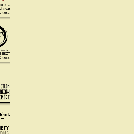
et és a
 Magyar
 tagja.
 BESZT
ó tagja.
tóink