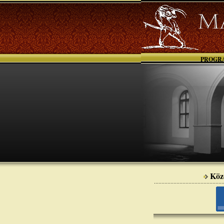
PROGR
Köz