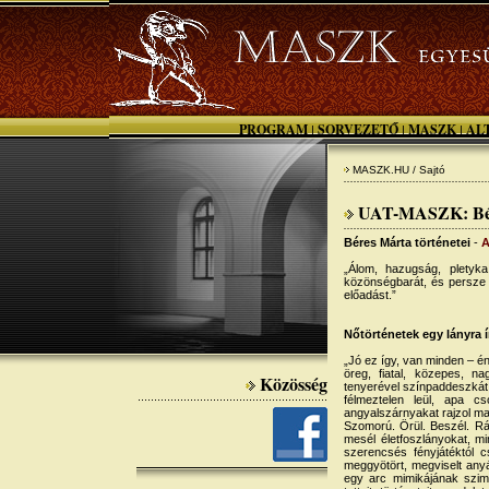
PROGRAM
SORVEZETŐ
MASZK
AL
|
|
|
MASZK.HU / Sajtó
UAT-MASZK: Bér
Béres Márta történetei
-
A
„Álom, hazugság, pletyka.
közönségbarát, és persze 
előadást.”
Nőtörténetek egy lányra í
„Jó ez így, van minden – é
öreg, fiatal, közepes, na
Közösség
tenyerével színpaddeszkát 
félmeztelen leül, apa c
angyalszárnyakat rajzol ma
Szomorú. Örül. Beszél. Rá
mesél életfoszlányokat, 
szerencsés fényjátéktól 
meggyötört, megviselt anyá
egy arc mimikájának szim