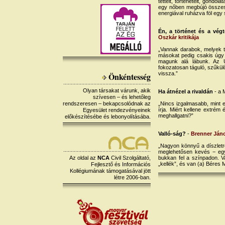
tetteit, történeteit, gondo
egy nőben megbújó összes 
energiával ruházva föl egy
Én, a történet és a vé
Oszkár kritikája
„Vannak darabok, melyek tel
másokat pedig csakis úgy tu
magunk alá lábunk. Az 
fokozatosan táguló, szűkülő,
vissza.”
Önkéntesség
Olyan társakat várunk, akik
Ha átnézel a rivaldán
- a 
szívesen – és lehetőleg
rendszeresen – bekapcsolódnak az
„
Nincs izgalmasabb, mint e
írja. Miért kellene extrém
Egyesület rendezvényeinek
meghallgatni?”
előkészítésébe és lebonyolításába.
Valló-ság?
-
Brenner Jáno
„Nagyon könnyű a díszletr
meglehetősen kevés − egy
Az oldal az
NCA
Civil Szolgáltató,
bukkan fel a színpadon. Va
„kellék”, és van (a) Béres 
Fejlesztő és Információs
Kollégiumának támogatásával jött
létre 2006-ban.