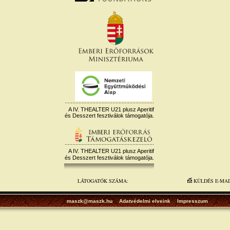
A IV. THEALTER U21 plusz Aperitif
és Desszert fesztiválok támogatója.
A IV. THEALTER U21 plusz Aperitif
és Desszert fesztiválok támogatója.
LÁTOGATÓK SZÁMA:
KÜLDÉS E-MA
maszk@maszk.hu
Adatvédelmi elveink
Impresszum