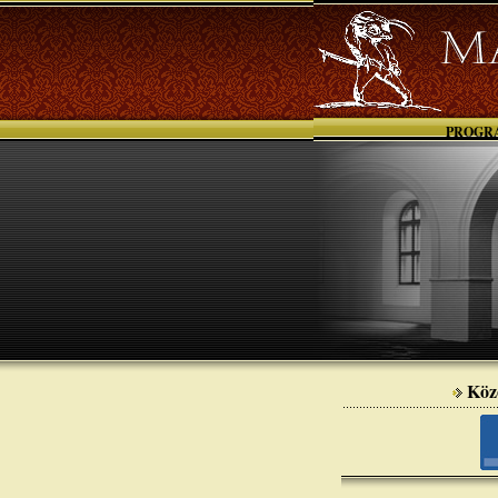
PROGR
Köz