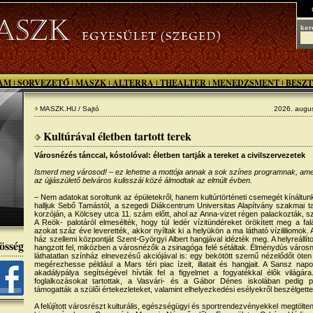
ker
AM
SORVEZETŐ
MASZK
ALTERRA
THEALTER
MENEDZSMENT
BESZT
|
|
|
|
|
|
MASZK.HU / Sajtó
2026. augus
Kultúrával életben tartott terek
Városnézés tánccal, kóstolóval: életben tartják a tereket a civilszervezetek
Ismerd meg városod! – ez lehetne a mottója annak a sok színes programnak, amel
az újjászülető belváros kulisszái közé álmodtak az elmúlt évben.
– Nem adatokat soroltunk az épületekről, hanem kultúrtörténeti csemegét kínáltunk
halljuk Sebő Tamástól, a szegedi Diákcentrum Universitas Alapítvány szakmai t
korzóján, a Kölcsey utca 11. szám előtt, ahol az Anna-vizet régen palackozták, sz
A Reök- palotáról elmesélték, hogy túl ledér vízitündéreket örökített meg a fal
azokat száz éve leverették, akkor nyíltak ki a helyükön a ma látható vízililiomok. A f
ház szellemi központját Szent-Györgyi Albert hangjával idézték meg. A helyreállí
össég
hangzott fel, miközben a városnézők a zsinagóga felé sétáltak. Élménydús város
láthatatlan színház elnevezésű akciójával is: egy bekötött szemű nézelődőt öten
megérezhesse például a Mars téri piac ízeit, illatait és hangjait. A Sansz na
akadálypálya segítségével hívták fel a figyelmet a fogyatékkal élők világ
foglalkozásokat tartottak, a Vasvári- és a Gábor Dénes iskolában pedig pá
támogatták a szülői értekezleteket, valamint elhelyezkedési esélyekről beszélgett
A felújított városrészt kulturális, egészségügyi és sportrendezvényekkel megtölten