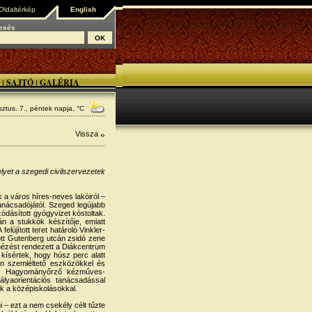
Oldaltérkép
English
esés
SAJTÓ
GALÉRIA
|
|
ztus. 7., péntek
napja, °C
Vissza
yet a szegedi civilszervezetek
 a város híres-neves lakóiról –
anácsadójától. Szeged legújabb
ódásított gyógyvizet kóstoltak.
án a stukkók készítője, emiatt
elújított teret határoló Vinkler-
tott Gutenberg utcán zsidó zene
nézést rendezett a Diákcentrum
 kísértek, hogy húsz perc alatt
pon szemléltető eszközökkel és
ára. Hagyományőrző kézműves-
lyaorientációs tanácsadással
ek a középiskolásokkal.
i – ezt a nem csekély célt tűzte