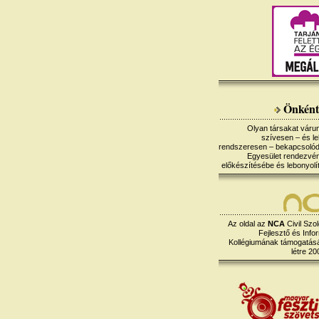
Önként
Olyan társakat várun
szívesen – és le
rendszeresen – bekapcsoló
Egyesület rendezvé
előkészítésébe és lebonyolí
Az oldal az
NCA
Civil Szol
Fejlesztő és Info
Kollégiumának támogatásáv
létre 20