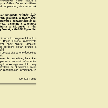
kletével. Helyet kapott a
ap a Gábor Dénes iskolában,
ai templomban, de szerveztek
eket, befogadó színház lévén
rodukcióknak. A tavaly őszi
elváros rehabilitációjához,
dát, valamint a szabadkai
thatta a közönség a régi
og József, a MASZK Egyesület
etformáló programot kínált a
 Bojtos Ferenc irodavezető
volt nagy sikerük, amelyek
ág körében: sokan örültek a
sítő
ehatárolta a lehetőségeiket,
tak.
eket és termelőket, ha sokan
piacra szervezett információs
amjukon. Az egyesület lakossági
ntrálnak, de akciókkal a soron
ehabilitációs projektben is
Dombai Tünde