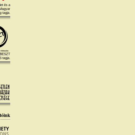
et és a
 Magyar
 tagja.
 BESZT
ó tagja.
tóink