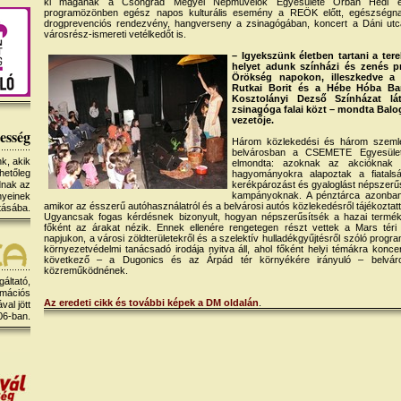
ki magának a Csongrád Megyei Népművelők Egyesülete Orbán Hédi elnö
programözönben egész napos kulturális esemény a REÖK előtt, egészségn
drogprevenciós rendezvény, hangverseny a zsinagógában, koncert a Dáni utc
városrész-ismereti vetélkedőt is.
– Igyekszünk életben tartani a ter
helyet adunk színházi és zenés p
Örökség napokon, illeszkedve a b
Rutkai Borit és a Hébe Hóba Ban
Kosztolányi Dezső Színházat lá
zsinagóga falai közt – mondta Bal
vezetője.
esség
Három közlekedési és három szemlél
belvárosban a CSEMETE Egyesület.
k, akik
elmondta: azoknak az akcióknak 
hetőleg
hagyományokra alapoztak a fiatals
dnak az
kerékpározást és gyaloglást népszerű
kampányoknak. A pénztárca azonban b
nyeinek
amikor az ésszerű autóhasználatról és a belvárosi autós közlekedésről tájékoztat
tásába.
Ugyancsak fogas kérdésnek bizonyult, hogyan népszerűsítsék a hazai termék
főként az árakat nézik. Ennek ellenére rengetegen részt vettek a Mars téri 
napjukon, a városi zöldterületekről és a szelektív hulladékgyűjtésről szóló progr
környezetvédelmi tanácsadó irodája nyitva áll, ahol főként helyi témákra konce
következő – a Dugonics és az Árpád tér környékére irányuló – belváros-r
közreműködnének.
gáltató,
rmációs
Az eredeti cikk és további képek a DM oldalán
.
al jött
06-ban.