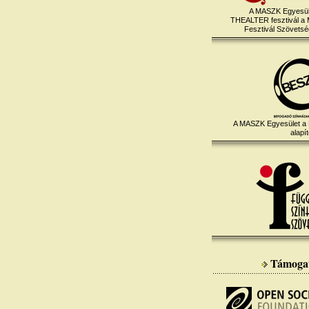
A MASZK Egyesül
THEALTER fesztivál a
Fesztivál Szövetség
A MASZK Egyesület a
alapít
Támoga