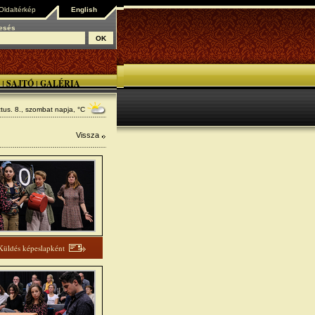
Oldaltérkép
English
esés
SAJTÓ
GALÉRIA
|
|
tus. 8., szombat
napja, °C
Vissza
Küldés képeslapként