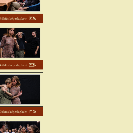
Küldés képeslapként
Küldés képeslapként
Küldés képeslapként