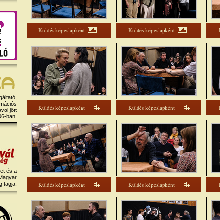
Küldés képeslapként
Küldés képeslapként
gáltató,
rmációs
Küldés képeslapként
Küldés képeslapként
al jött
06-ban.
et és a
 Magyar
 tagja.
Küldés képeslapként
Küldés képeslapként