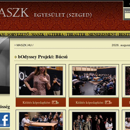
ker
AM
SORVEZETŐ
MASZK
ALTERRA
THEALTER
MENEDZSMENT
BESZT
|
|
|
|
|
|
MASZK.HU /
2026. augusz
bOdyssey Projekt: Búcsú
Küldés képeslapként
Küldés képeslapként
össég