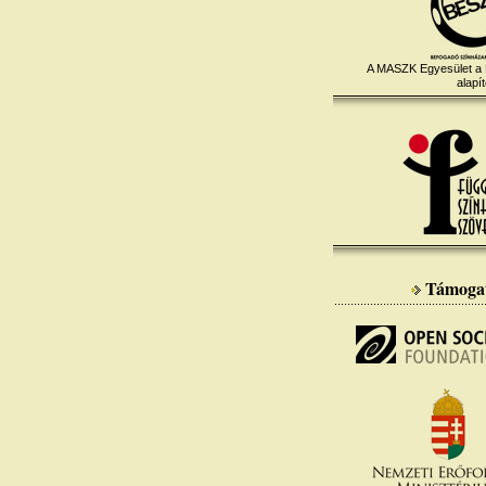
A MASZK Egyesület a
alapít
Támoga