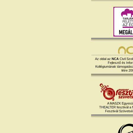
Az oldal az
NCA
Civil Szol
Fejlesztő és Info
Kollégiumának támogatásáv
létre 20
A MASZK Egyesül
THEALTER fesztivál a
Fesztivál Szövetség