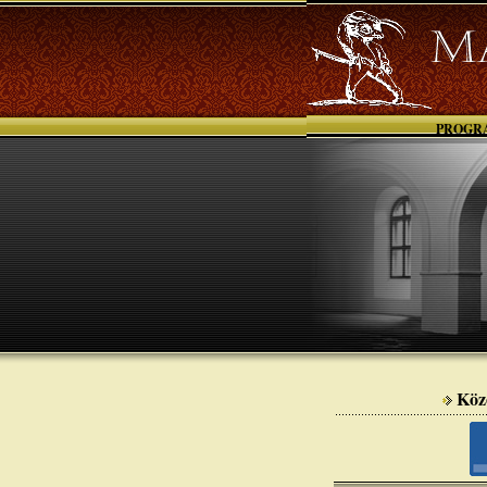
PROGR
Köz