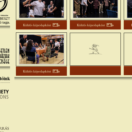
 BESZT
ó tagja.
Küldés képeslapként
Küldés képeslapként
Küldés képeslapként
tóink