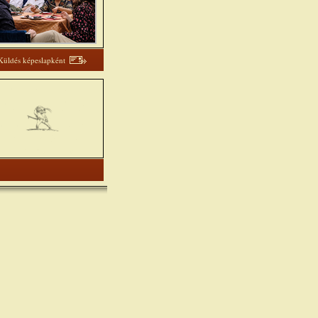
Küldés képeslapként