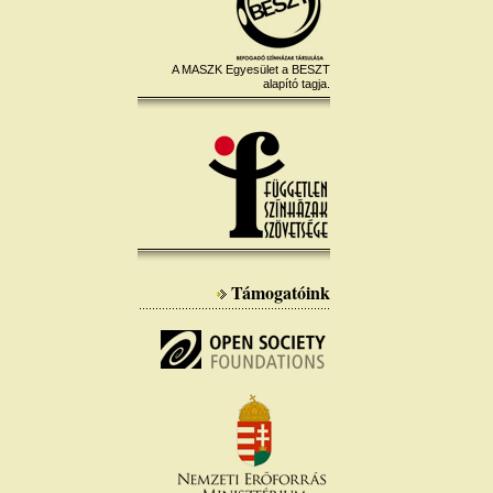
A MASZK Egyesület a BESZT
alapító tagja.
Támogatóink