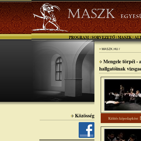
PROGRAM
SORVEZETŐ
MASZK
AL
|
|
|
MASZK.HU /
Mengele törpéi -
hallgatóinak vizsga
Közösség
Küldés képeslapként