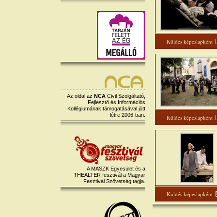
Küldés képeslapként
Az oldal az
NCA
Civil Szolgáltató,
Fejlesztő és Információs
Kollégiumának támogatásával jött
létre 2006-ban.
Küldés képeslapként
A MASZK Egyesület és a
THEALTER fesztivál a Magyar
Fesztivál Szövetség tagja.
Küldés képeslapként