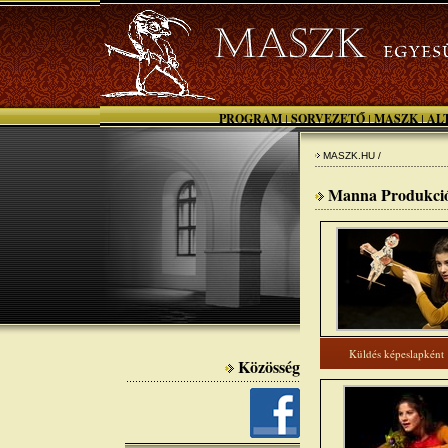
PROGRAM
SORVEZETŐ
MASZK
AL
|
|
|
MASZK.HU /
Manna Produkció 
Küldés képeslapként
Közösség