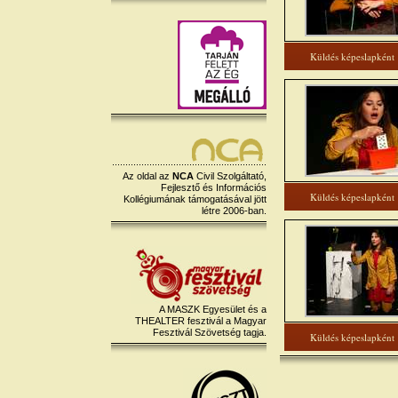
Küldés képeslapként
Az oldal az
NCA
Civil Szolgáltató,
Fejlesztő és Információs
Küldés képeslapként
Kollégiumának támogatásával jött
létre 2006-ban.
A MASZK Egyesület és a
THEALTER fesztivál a Magyar
Fesztivál Szövetség tagja.
Küldés képeslapként