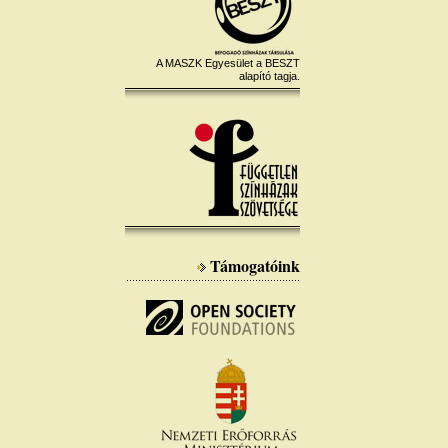
A MASZK Egyesület a BESZT
alapító tagja.
Támogatóink