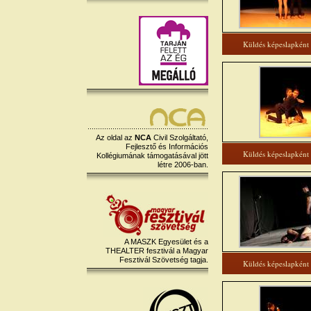
Küldés képeslapként
Az oldal az
NCA
Civil Szolgáltató,
Fejlesztő és Információs
Küldés képeslapként
Kollégiumának támogatásával jött
létre 2006-ban.
A MASZK Egyesület és a
THEALTER fesztivál a Magyar
Fesztivál Szövetség tagja.
Küldés képeslapként