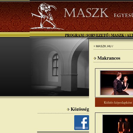
PROGRAM
SORVEZETŐ
MASZK
AL
|
|
|
MASZK.HU /
Makrancos
Küldés képeslapként
Közösség