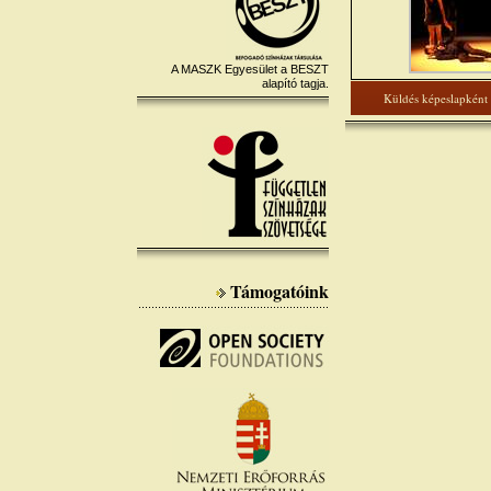
A MASZK Egyesület a BESZT
alapító tagja.
Küldés képeslapként
Támogatóink