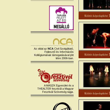
Küldés képeslapként
Az oldal az
NCA
Civil Szolgáltató,
Fejlesztő és Információs
Küldés képeslapként
Kollégiumának támogatásával jött
létre 2006-ban.
A MASZK Egyesület és a
THEALTER fesztivál a Magyar
Fesztivál Szövetség tagja.
Küldés képeslapként