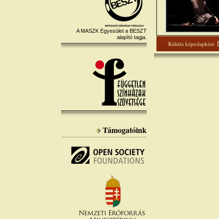
A MASZK Egyesület a BESZT
alapító tagja.
Küldés képeslapként
Támogatóink