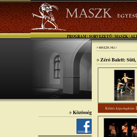
PROGRAM
SORVEZETŐ
MASZK
AL
|
|
|
MASZK.HU /
Zéró Balett: Süti,
Küldés képeslapként
Közösség