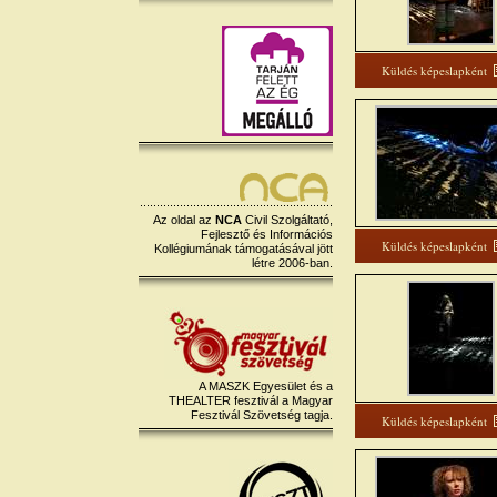
Küldés képeslapként
Az oldal az
NCA
Civil Szolgáltató,
Fejlesztő és Információs
Küldés képeslapként
Kollégiumának támogatásával jött
létre 2006-ban.
A MASZK Egyesület és a
THEALTER fesztivál a Magyar
Fesztivál Szövetség tagja.
Küldés képeslapként