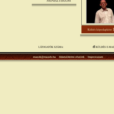
Küldés képeslapként
LÁTOGATÓK SZÁMA:
KÜLDÉS E-MA
maszk@maszk.hu
Adatvédelmi elveink
Impresszum