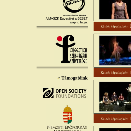
A MASZK Egyesület a BESZT
alapító tagja.
Küldés képeslapként
Küldés képeslapként
Támogatóink
Küldés képeslapként