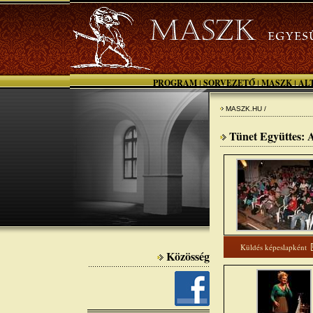
PROGRAM
SORVEZETŐ
MASZK
AL
|
|
|
MASZK.HU /
Tünet Együttes: A
Küldés képeslapként
Közösség