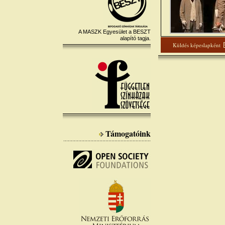
A MASZK Egyesület a BESZT
alapító tagja.
Küldés képeslapként
Támogatóink