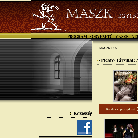
PROGRAM
SORVEZETŐ
MASZK
AL
|
|
|
MASZK.HU /
Picaro Társulat: 
Küldés képeslapként
Közösség