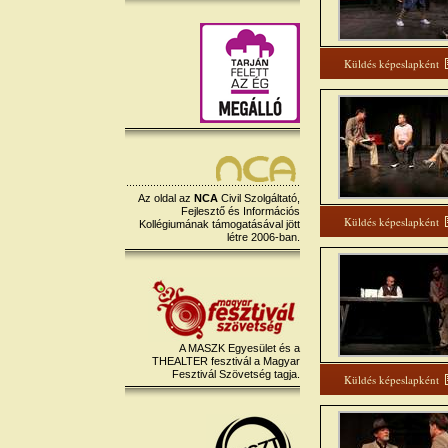
Küldés képeslapként
Az oldal az
NCA
Civil Szolgáltató,
Fejlesztő és Információs
Küldés képeslapként
Kollégiumának támogatásával jött
létre 2006-ban.
A MASZK Egyesület és a
THEALTER fesztivál a Magyar
Fesztivál Szövetség tagja.
Küldés képeslapként