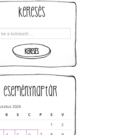
keresés
rch for:
eseménynaptár
usztus 2026
K
S
C
P
S
V
1
2
4
5
6
7
8
9