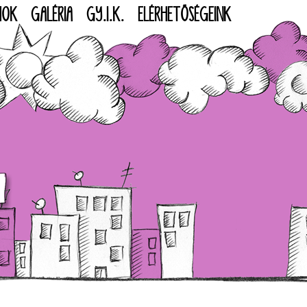
MOK
GALÉRIA
GY.I.K.
ELÉRHETŐSÉGEINK