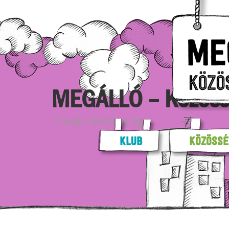
MEGÁLLÓ – Közöss
"Tarján felett az ég"
KLUB
KÖZÖSSÉ