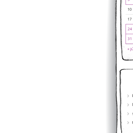
10
17
24
31
« j