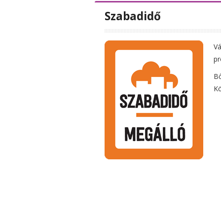
Szabadidő
Vá
pr
Bő
Kö