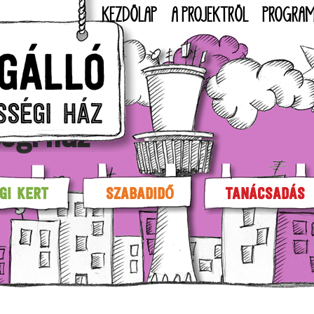
KEZDŐLAP
A PROJEKTRŐL
PROGRA
égi ház
GI KERT
SZABADIDŐ
TANÁCSADÁS