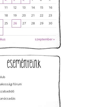
11
12
13
14
15
16
18
19
20
21
22
23
25
26
27
28
29
30
úlius
szeptember »
eseményeink
klub
lakossági fórum
szabadidő
tanácsadás