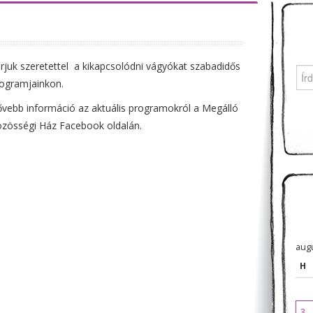
rjuk szeretettel a kikapcsolódni vágyókat szabadidős
Sea
ogramjainkon.
vebb információ az aktuális programokról a Megálló
zösségi Ház Facebook oldalán.
aug
H
3