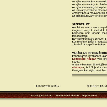
Az ajándékutalvány automatik
Az ajándékutalvány átruházha
Az ajándékutalvány készpénzr
Az utalvány értékénél alacso
Amennyiben a megvásárolni te
az ajándékutalvány értéke egy
SZÉKBÉRLET
Ajánlatunk nem csak szegedi
magánszemélyek, családok, ba
belépésre nem jogosít, meg
támogathatják.
Egy székbérlet ára 15 000 Ft,
Köszönetünk jeléül a megvásár
zártkörű támogatói estünkre.
VÁSÁRLÁSI INFORMÁCIÓK
Páholykártya kiváltására, aj
Közösségi Házban
van lehe
között.
Amennyiben nem áll módjában sz
adatlapot
, és küldje el a m
támogatói kártyáját mielőbb el 
LÁTOGATÓK SZÁMA:
KÜLDÉS E-MA
maszk@maszk.hu
Adatvédelmi elveink
Impresszum