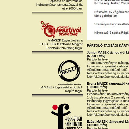
Fejlesztő és Információs
Kollégiumának támogatásával jött
létre 2006-ban.
A MASZK Egyesület és a
THEALTER fesztivál a Magyar
PÁRTOLÓ TAGSÁGI KÁRT
Fesztivál Szövetség tagja.
Junior MASZK támogatói kár
(5 000 Ft/év)
Pártolói hírlevél
10 db kedvezményes diákjegy 2
Ingyenes programlátogatás a 
Ajándékcsomag (kitűző, póló, 
Részvételi lehetőség év végén
Név feltüntetése weboldalunk
Bronz MASZK támogatói ká
(10 000 Ft/év)
A MASZK Egyesület a BESZT
Pártolói hírlevél
alapító tagja.
Évadonként 5 db kedvezménye
1 db tiszteletjegy 2 személy 
Elsőbbségi jegyfoglalás e-mail
Ingyenes programlátogatás a 
Ajándékcsomag (kitűző, póló, 
Részvételi lehetőség év végén
Név feltüntetése weboldalunk
Ezüst MASZK támogatói ká
(30 000 Ft/év)
Pártolói hírlevél