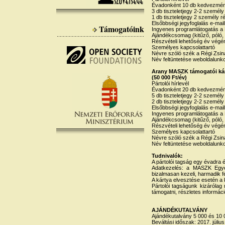
Évadonként 10 db kedvezmény
3 db tiszteletjegy 2-2 személ
1 db tiszteletjegy 2 személy 
Elsőbbségi jegyfoglalás e-mail
Támogatóink
Ingyenes programlátogatás a 
Ajándékcsomag (kitűző, póló, 
Részvételi lehetőség év végén
Személyes kapcsolattartó
Névre szóló szék a Régi Zsi
Név feltüntetése weboldalunk
Arany MASZK támogatói ká
(50 000 Ft/év)
Pártolói hírlevél
Évadonként 20 db kedvezmény
5 db tiszteletjegy 2-2 személ
2 db tiszteletjegy 2-2 személ
Elsőbbségi jegyfoglalás e-mail
Ingyenes programlátogatás a 
Ajándékcsomag (kitűző, póló, 
Részvételi lehetőség év végén
Személyes kapcsolattartó
Névre szóló szék a Régi Zsi
Név feltüntetése weboldalunk
Tudnivalók:
A pártolói tagság egy évadra 
Adatkezelés: a MASZK Egyes
bizalmasan kezeli, harmadik f
A kártya elvesztése esetén a 
Pártolói tagságunk kizárólag
támogatni, részletes informác
AJÁNDÉKUTALVÁNY
Ajándékutalvány 5 000 és 10 0
Beváltási időszak: 2017. júliu