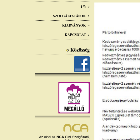
1%
SZOLGÁLTATÁSOK
KIADVÁNYOK
KAPCSOLAT
Közösség
Az oldal az
NCA
Civil Szolgáltató,