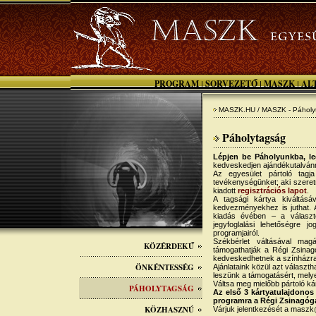
PROGRAM
SORVEZETŐ
MASZK
AL
|
|
|
MASZK.HU / MASZK - Páholy
Páholytagság
Lépjen be Páholyunkba, l
kedveskedjen ajándékutalvánny
Az egyesület pártoló tagja
tevékenységünket; aki szeretn
kiadott
regisztrációs lapot
.
A tagsági kártya kiváltás
kedvezményekhez is juthat. A
kiadás évében – a választo
jegyfoglalási lehetőségre jo
programjairól.
Székbérlet váltásával mag
KÖZÉRDEKŰ
támogathatják a Régi Zsinagó
kedveskedhetnek a színházra
ÖNKÉNTESSÉG
Ajánlataink közül azt választ
leszünk a támogatásért, mel
Váltsa meg mielőbb pártoló ká
PÁHOLYTAGSÁG
Az első 3 kártyatulajdonos
programra a Régi Zsinagóg
KÖZHASZNÚ
Várjuk jelentkezését a masz